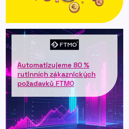
Automatizujeme 80 %
rutinních zákaznických
požadavků FTMO