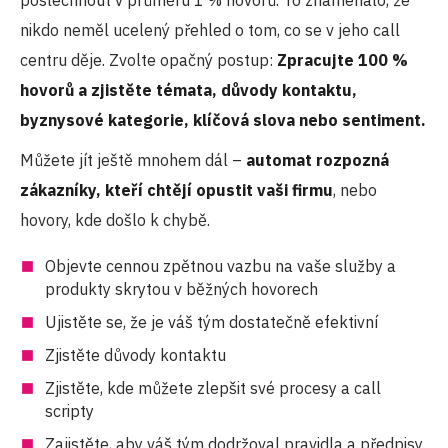
poslechnout v průměru 1 % hovorů. To znamenalo, že
nikdo neměl ucelený přehled o tom, co se v jeho call
centru děje. Zvolte opačný postup:
Zpracujte 100 %
hovorů a zjistěte témata, důvody kontaktu,
byznysové kategorie, klíčová slova nebo sentiment.
Můžete jít ještě mnohem dál –
automat rozpozná
zákazníky, kteří chtějí opustit vaši firmu
, nebo
hovory, kde došlo k chybě.
Objevte cennou zpětnou vazbu na vaše služby a
produkty skrytou v běžných hovorech
Ujistěte se, že je váš tým dostatečně efektivní
Zjistěte důvody kontaktu
Zjistěte, kde můžete zlepšit své procesy a call
scripty
Zajistěte, aby váš tým dodržoval pravidla a předpisy