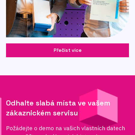
Přečíst více
Odhalte slabá místa ve vašem
zákaznickém servisu
Požádejte o demo na vašich vlastních datech