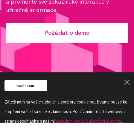
a proměňte své zákaznické interakce v
užitečné informace.
Požádat o demo
Souhlasím
Powered by
Záleží nám na vašich údajích a soubory cookie používáme pouze ke
zlepšení vaší zákaznické zkušenosti. Používáním těchto webových
+420 603 402 755
info@sentisquare.com
stránek souhlasíte s našimi
zásadami používání souborů cookie
.