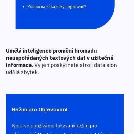
Působí na zákazníky negativně?
Umělá inteligence promění hromadu
neuspořádaných textových dat v užitečné
informace.
Vy jen poskytnete stroji data a on
udělá zbytek.
Režim pro Objevování
Nejprve používáme takzvaný režim pro