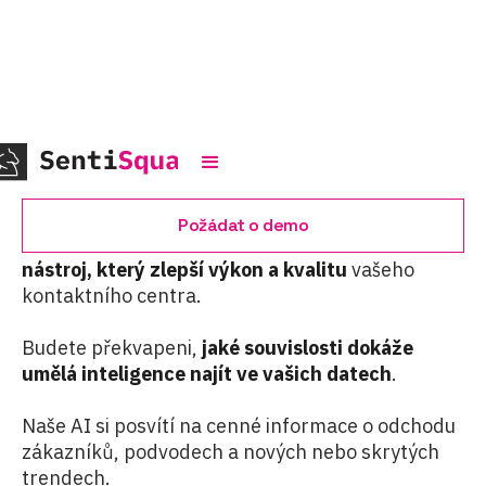
Analytika
Požádat o demo
SentiSquare No-Code NLP platforma je
dokonalý
nástroj, který zlepší výkon a kvalitu
vašeho
kontaktního centra.
Budete překvapeni,
jaké souvislosti dokáže
umělá inteligence najít ve vašich datech
.
Naše AI si posvítí na cenné informace o odchodu
zákazníků, podvodech a nových nebo skrytých
trendech.