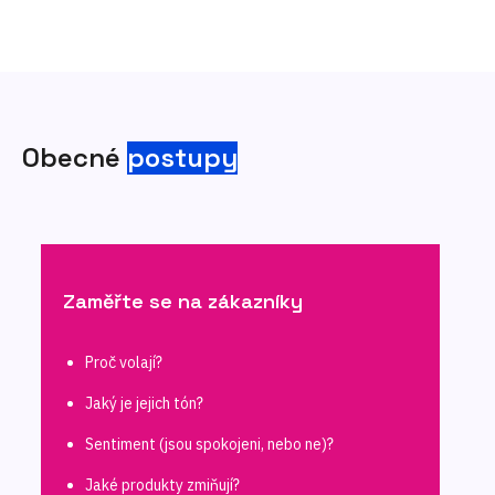
Obecné
postupy
Zaměřte se na zákazníky
Proč volají?
Jaký je jejich tón?
Sentiment (jsou spokojeni, nebo ne)?
Jaké produkty zmiňují?