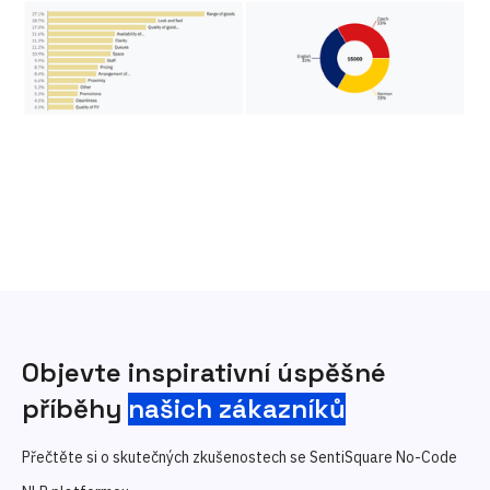
Objevte inspirativní úspěšné
příběhy
našich zákazníků
Přečtěte si o skutečných zkušenostech se SentiSquare No-Code