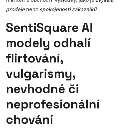
prodeje
nebo
spokojenosti zákazníků
.
SentiSquare AI
modely odhalí
flirtování,
vulgarismy,
nevhodné či
neprofesionální
chování