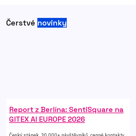
Čerstvé
novinky
Report z Berlína: SentiSquare na
GITEX AI EUROPE 2026
Český stánek, 30 000+ návštěvníků, cenné kontakty