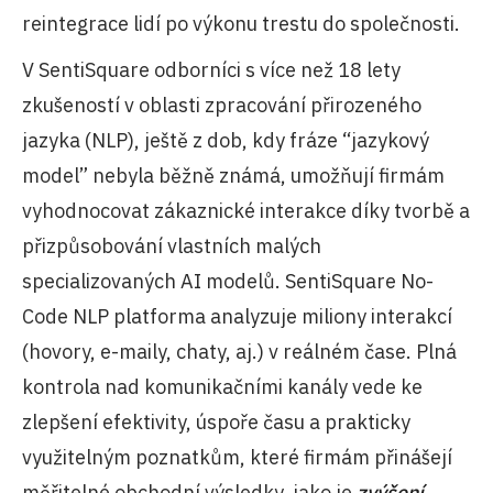
reintegrace lidí po výkonu trestu do společnosti.
V SentiSquare odborníci s více než 18 lety
zkušeností v oblasti zpracování přirozeného
jazyka (NLP), ještě z dob, kdy fráze “jazykový
model” nebyla běžně známá, umožňují firmám
vyhodnocovat zákaznické interakce díky tvorbě a
přizpůsobování vlastních malých
specializovaných AI modelů. SentiSquare No-
Code NLP platforma analyzuje miliony interakcí
(hovory, e-maily, chaty, aj.) v reálném čase. Plná
kontrola nad komunikačními kanály vede ke
zlepšení efektivity, úspoře času a prakticky
využitelným poznatkům, které firmám přinášejí
měřitelné obchodní výsledky, jako je
zvýšení