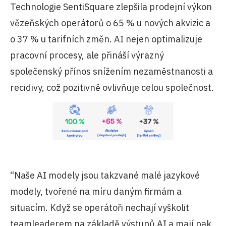
Technologie SentiSquare zlepšila prodejní výkon
vězeňských operátorů o 65 % u nových akvizic a
o 37 % u tarifních změn. AI nejen optimalizuje
pracovní procesy, ale přináší výrazný
společenský přínos snížením nezaměstnanosti a
recidivy, což pozitivně ovlivňuje celou společnost.
“Naše AI modely jsou takzvané malé jazykové
modely, tvořené na míru daným firmám a
situacím. Když se operátoři nechají vyškolit
teamleaderem na základě výstupů AI a mají pak