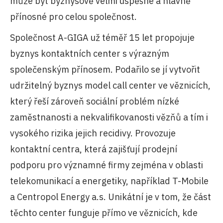
může být byznysově velmi úspěšné a hlavně
přínosné pro celou společnost.
Společnost A-GIGA už téměř 15 let propojuje
byznys kontaktních center s výrazným
společenským přínosem. Podařilo se jí vytvořit
udržitelný byznys model call center ve věznicích,
který řeší zároveň sociální problém nízké
zaměstnanosti a nekvalifikovanosti vězňů a tím i
vysokého rizika jejich recidivy. Provozuje
kontaktní centra, která zajišťují prodejní
podporu pro významné firmy zejména v oblasti
telekomunikací a energetiky, například T-Mobile
a Centropol Energy a.s. Unikátní je v tom, že část
těchto center funguje přímo ve věznicích, kde