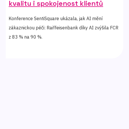
kvalitu i spokojenost klientů
Konference SentiSquare ukázala, jak AI mění
zákaznickou péči: Raiffeisenbank díky AI zvýšila FCR
z 83 % na 90 %.