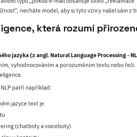
pravidel typu „pokud e-mail obsahuje slovo „reklamace”
tížnost”, necháte model, aby si tyto vzory našel sám z ti
ligence, která rozumí přiroze
ého jazyka (z angl. Natural Language Processing - NL
ním, vyhodnocováním a porozuměním textu nebo řeči. 
eligence.
 NLP patří například:
kém jazyce text je
tu
ring (chatboty a voiceboty)