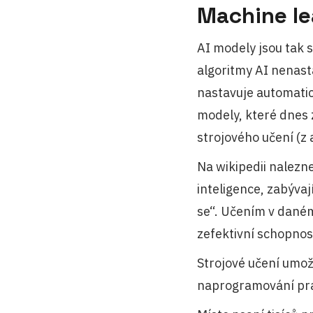
Machine lea
AI modely jsou tak 
algoritmy AI nenast
nastavuje automatick
modely, které dnes
strojového učení (z 
Na wikipedii nalezne
inteligence, zabýva
se“. Učením v dané
zefektivní schopnos
Strojové učení umožň
naprogramování pra