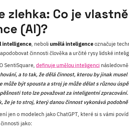
 zlehka: Co je vlastn
nce (AI)?
al intelligence
, neboli
umělá inteligence
označuje techn
podobovat činnosti člověka a určité rysy lidské inteli
O SentiSquare,
definuje umělou inteligenci
následovně:
hování, a to tak, že dělá činnost, kterou by jinak musel
e může být spousta a stroj je může dělat s různou úspě
pěšnosti toto lze považovat za inteligentní zpracování.
k, že je to stroj, který danou činnost vykonává podobně
ení jen o modelech jako ChatGPT, které si s vámi poví
 činnosti jako: