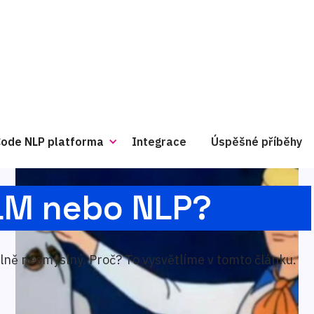
ode NLP platforma
Integrace
Úspěšné příběhy
LLM nebo NLP?
lně nesmyslný. Proč? To vysvětlíme v tomto článku.