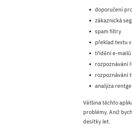
doporučení pr
zákaznická seg
spam filtry
překlad textu 
třídění e-mailů
rozpoznávání ř
rozpoznávání t
analýza rentg
Většina těchto aplik
problémy. Aniž bych
desítky let.