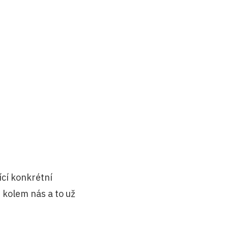
ící konkrétní
 kolem nás a to už