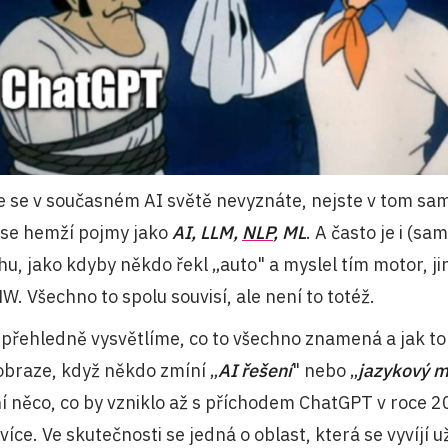
e se v současném AI světě nevyznáte, nejste v tom sami
 se hemží pojmy jako
AI, LLM,
NLP
, ML
. A často je i (s
hu, jako kdyby někdo řekl „auto" a myslel tím motor, jin
. Všechno to spolu souvisí, ale není to totéž.
přehledně vysvětlíme, co to všechno znamená a jak to 
 obraze, když někdo zmíní „
AI řešení
" nebo „
jazykový 
ní něco, co by vzniklo až s příchodem ChatGPT v roce 2
íce. Ve skutečnosti se jedná o oblast, která se vyvíjí už