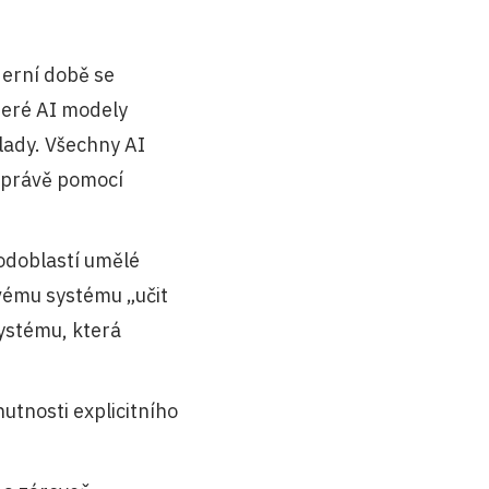
derní době se
které AI modely
klady. Všechny AI
 právě pomocí
odoblastí umělé
ovému systému „učit
ystému, která
nutnosti explicitního