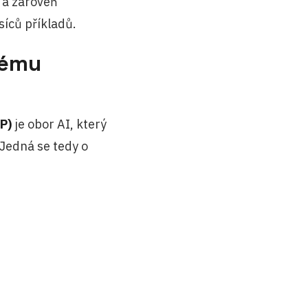
 a zároveň
síců příkladů.
nému
P)
je obor AI, který
Jedná se tedy o