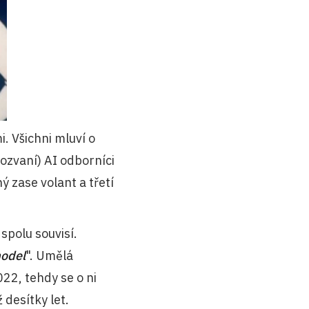
. Všichni mluví o
amozvaní) AI odborníci
ý zase volant a třetí
spolu souvisí.
model
". Umělá
022, tehdy se o ni
 desítky let.