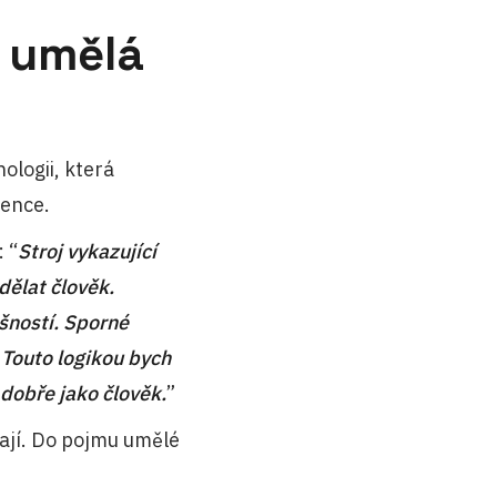
ě umělá
ologii, která
gence.
 “
Stroj vykazující
 dělat člověk.
šností. Sporné
 Touto logikou bych
 dobře jako člověk.
”
dají. Do pojmu umělé