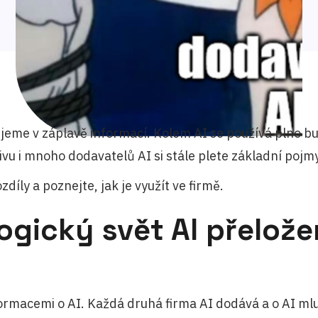
žijeme v záplavě informací. Kolem AI se používá plno b
vu i mnoho dodavatelů AI si stále plete základní pojmy
díly a poznejte, jak je využít ve firmě.
ogický svět AI přelože
i
ormacemi o AI. Každá druhá firma AI dodává a o AI mluv