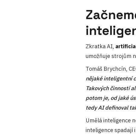
Začneme
intelige
Zkratka AI,
artifici
umožňuje strojům na
Tomáš Brychcín, CE
nějaké inteligentní c
Takových činností al
potom je, od jaké ús
tedy AI definoval ta
Umělá inteligence n
inteligence spadají i