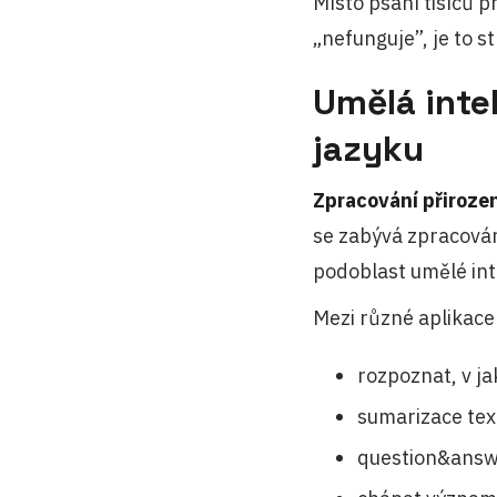
Místo psaní tisíců 
„nefunguje”, je to s
Umělá inte
jazyku
Zpracování přirozen
se zabývá zpracová
podoblast umělé int
Mezi různé aplikace
rozpoznat, v ja
sumarizace tex
question&answe