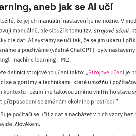
rning, aneb jak se AI učí
složité, že jejich manuální nastavení je nemožné. V mo
avují manuálně, ale slouží k tomu tzv.
strojové učení
, 
y dle dat. AI systémy se učí tak, že se jim ukazují pří
 známe a používáme (včetně ChatGPT), byly nastaveny
angl. machine learning - ML).
te definici strojového učení takto: „
Strojové učení
je p
jící se algoritmy a technikami, které umožňují počítač
m kontextu rozumíme takovou změnu vnitřního stavu s
t přizpůsobení se změnám okolního prostředí.”
uje počítači se učit z dat a nacházet v nich vzory bez 
videl člověkem.