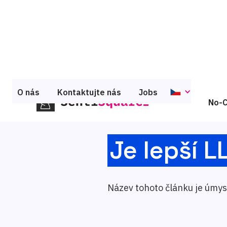
O nás
Kontaktujte nás
Jobs
No-C
Je lepší 
Název tohoto článku je úmys