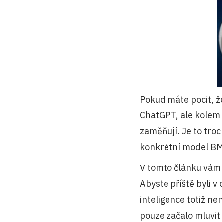
Pokud máte pocit, ž
ChatGPT, ale kolem
zaměňují. Je to troc
konkrétní model BMW
V tomto článku vám 
Abyste příště byli v
inteligence totiž ne
pouze začalo mluvit v