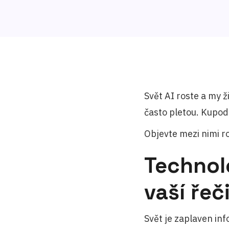
Svět AI roste a my 
často pletou. Kupodi
Objevte mezi nimi roz
Technol
vaší řeč
Svět je zaplaven inf